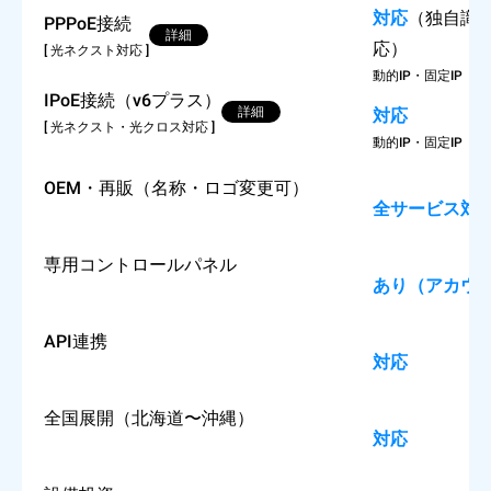
対応
（独自識別
PPPoE接続
詳細
応）
[ 光ネクスト対応 ]
動的IP・固定IP（1I
IPoE接続（v6プラス）
詳細
対応
[ 光ネクスト・光クロス対応 ]
動的IP・固定IP（1I
OEM・再販（名称・ロゴ変更可）
全サービス対
専用コントロールパネル
あり（アカウ
API連携
対応
全国展開（北海道〜沖縄）
対応