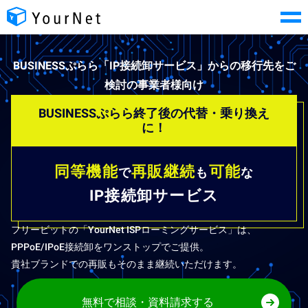
BUSINESSぷらら「IP接続卸サービス」からの移行先をご
検討の事業者様向け
BUSINESSぷらら終了後の代替・乗り換え
に！
同等機能
再販継続
可能
で
も
な
IP接続卸サービス
フリービットの「YourNet ISPローミングサービス」は、
PPPoE/IPoE接続卸をワンストップでご提供。
貴社ブランドでの再販もそのまま継続いただけます。
無料で相談・資料請求する