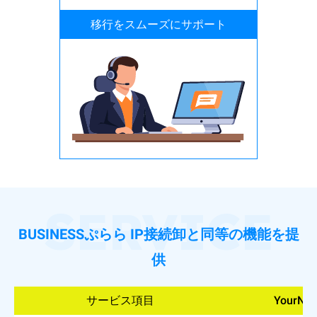
移行をスムーズにサポート
SERVICE
BUSINESSぷらら IP接続卸と同等の機能を提
供
サービス項目
YourN